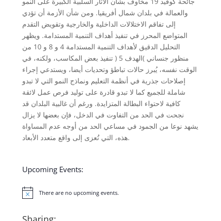
جائحة كوفيد 19 مخاوف بشأن الآثار السلبية الكبيرة على النمو
والعمالة في بلدان شمال أفريقيا. ومن شأن الأزمة أن تؤدي
إلى تفاقم الاختلالات الداخلية والخارجية وتقويض التقدم
المتواضع المحرز في تنفيذ أهداف التنمية المستدامة. ويظهر
التحليل الدقيق لأهداف التنمية المستدامة 4 و 8 و 10 من
منظور جنساني )الهدف 5 ( تنفيذ بعض المكاسب، ولكنه، في
الوقت نفسه، يُبرز حالات تباطؤ وتحديات أيضا، ويستدعي إجراء
إصلاحات جذرية في أنظمة التعليم ونماذج النمو التي لا تبدو
شاملة للجميع كما لا تبدو قادرة على توليد فرص عمل لائقة
كافية لاحتواء البطالة المتزايدة. ورغم أن غالبية البلدان قد
نجحت في الحد من التفاوت في الدخل، فإن بعضها لا يزال
يشهد نوعا من الجمود في مساعي الحد من أوجه عدم المساواة
هذه، التي تُعزى إلى واقع متعدد الأبعاد.
Upcoming Events:
There are no upcoming events.
Notice
Sharing: