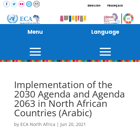
ENGLISH
FRANÇAIS
Menu
Language
Implementation of the
2030 Agenda and Agenda
2063 in North African
Countries (Arabic)
by
ECA North Africa
|
Jun 20, 2021