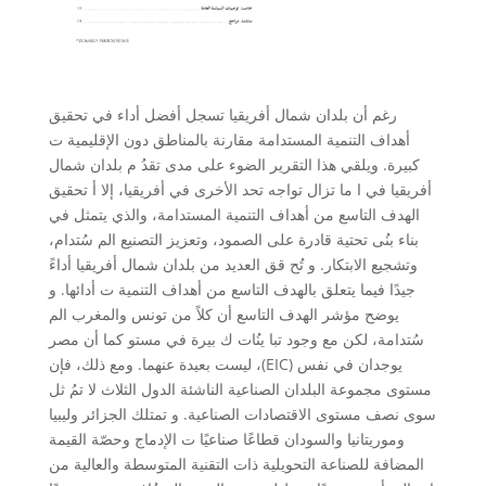
رغم أن بلدان شمال أفريقيا تسجل أفضل أداء في تحقيق
أهداف التنمية المستدامة مقارنة ﺑﺎلمناطق دون الإقليمية ت
كبيرة. ويلقي هذا التقرير الضوء على مدى تقدُ م بلدان شمال
أفريقيا في ا ما تزال تواجه تحد الأخرى في أفريقيا، إلا أ تحقيق
الهدف التاسع من أهداف التنمية المستدامة، والذي يتمثل في
بناء بنُى تحتية قادرة على الصمود، وتعزيز التصنيع الم سُتدام،
وتشجيع الابتكار. و تُح قق العديد من بلدان شمال أفريقيا أداءً
جيدًا فيما يتعلق ﺑﺎلهدف التاسع من أهداف التنمية ت أدائها. و
يوضح مؤشر الهدف التاسع أن كلاً من تونس والمغرب الم
سُتدامة، لكن مع وجود تبا ينُات ك بيرة في مستو كما أن مصر
ليست بعيدة عنهما. ومع ذلك، فإن ،(EIC) يوجدان في نفس
مستوى مجموعة البلدان الصناعية الناشئة الدول الثلاث لا تمُ ثل
سوى نصف مستوى الاقتصادات الصناعية. و تمتلك الجزائر وليبيا
وموريتانيا والسودان قطاعًا صناعيًا ت الإدماج وحصّة القيمة
المضافة للصناعة التحويلية ذات التقنية المتوسطة والعالية من