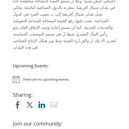
إجمالي أصغر نسبيًا. وتظ ل مستو القيمة المضُافة منخفضة جدًا
في بلدان شمال أفريقيا، مقارنة ﺑﺎلدول الصناعية الناشئة. ولكي
تصل بلدان شمال أفريقيا إلى ت نصيب الفرد في الدول
الصناعية، يجب عليها رفع القيمة المضافة للصناعة التحويلية
والخدمات الحديثة. كما أن مستو إعادة توجيه الإنفاق العام نحو
رأس المال البشري سيظ لَ في صميم التوصيات السياسية
لتعزيز الا بتك ار والق دُرة التقنية وتط وير هيكل الإنتاج الصناعي
في هذه البلدان.
Upcoming Events:
There are no upcoming events.
Notice
Sharing:
Join our community: